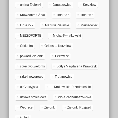
gmina Zielonki
Januszowice
Korzkiew
Krowodrza Górka
linia 237
linia 267
Linia 297
Mariusz Zieliński
Marszowiec
MEZZOFORTE
Michał Kwiatkowski
Orkiestra
Orkiestra Korzkiew
powódź Zielonki
Pękowice
sołectwo Zielonki
Sołtys Magdalena Krawczyk
szlaki rowerowe
Trojanowice
ul.Galicyjska
ul. Krakowskie Przedmieście
ustawa śmieciowa
Wola Zachariaszowska
Węgrzce
Zielonki
Zielonki Rozjazd
śmieci