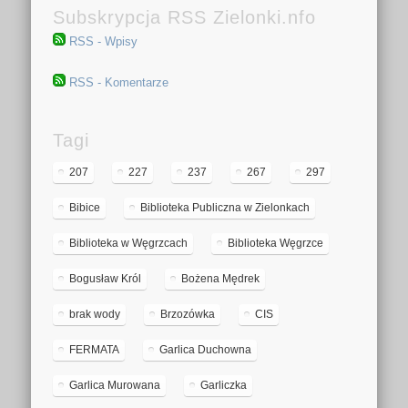
Subskrypcja RSS Zielonki.nfo
RSS - Wpisy
RSS - Komentarze
Tagi
207
227
237
267
297
Bibice
Biblioteka Publiczna w Zielonkach
Biblioteka w Węgrzcach
Biblioteka Węgrzce
Bogusław Król
Bożena Mędrek
brak wody
Brzozówka
CIS
FERMATA
Garlica Duchowna
Garlica Murowana
Garliczka