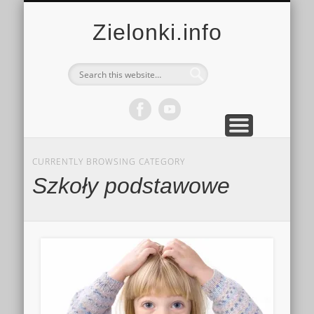
MULTIMEDIA
KALENDARZ
KONTAKT
KULTURA
MIEJSCA
SPORT
Zielonki.info
CURRENTLY BROWSING CATEGORY
Szkoły podstawowe