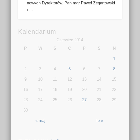
nowych Dyrektorów. Pan mgr Paweł Zegartowski
i …
Kalendarium
Czerwiec 2014
P
W
Ś
C
P
S
N
1
2
3
4
5
6
7
8
9
10
11
12
13
14
15
16
17
18
19
20
21
22
23
24
25
26
27
28
29
30
« maj
lip »