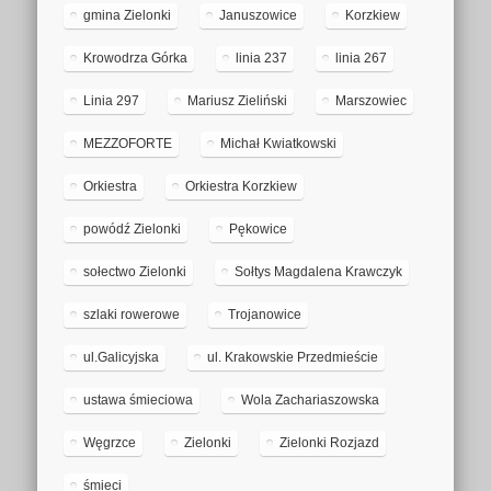
gmina Zielonki
Januszowice
Korzkiew
Krowodrza Górka
linia 237
linia 267
Linia 297
Mariusz Zieliński
Marszowiec
MEZZOFORTE
Michał Kwiatkowski
Orkiestra
Orkiestra Korzkiew
powódź Zielonki
Pękowice
sołectwo Zielonki
Sołtys Magdalena Krawczyk
szlaki rowerowe
Trojanowice
ul.Galicyjska
ul. Krakowskie Przedmieście
ustawa śmieciowa
Wola Zachariaszowska
Węgrzce
Zielonki
Zielonki Rozjazd
śmieci